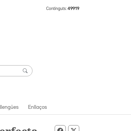
Continguts:
49919
 llengües
Enllaços