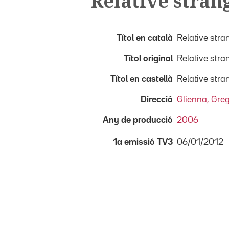
Relative stran
Títol en català
Relative stra
Títol original
Relative stra
Títol en castellà
Relative stra
Direcció
Glienna, Gre
Any de producció
2006
06/01/2012
1a emissió TV3