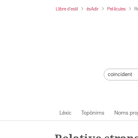
Llibre d'estil
ésAdir
Pel·lícules
Re
Lèxic
Topònims
Noms pro