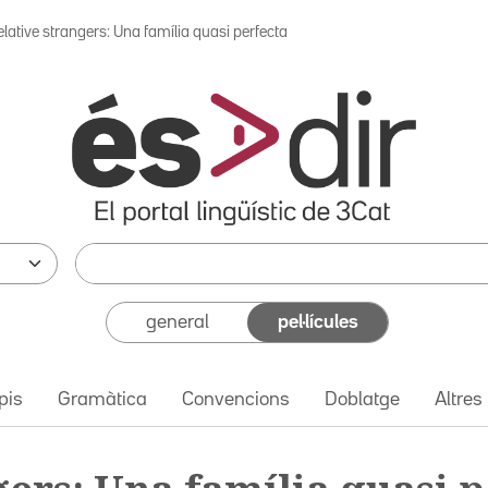
lative strangers: Una família quasi perfecta
general
pel·lícules
pis
Gramàtica
Convencions
Doblatge
Altres