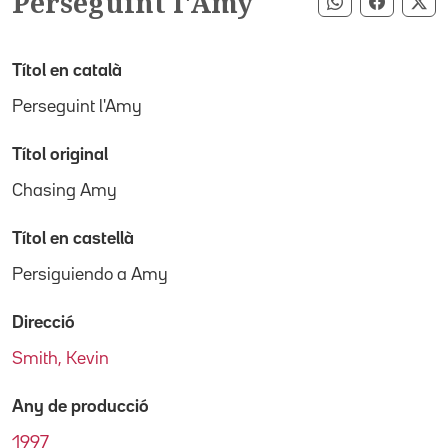
Perseguint l'Amy
Compartir pe
Compart
Co
Títol en català
Perseguint l'Amy
Títol original
Chasing Amy
Títol en castellà
Persiguiendo a Amy
Direcció
Smith, Kevin
Any de producció
1997