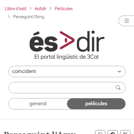
Llibre d'estil
ésAdir
Pel·lícules
Perseguint l'Amy
general
pel·lícules