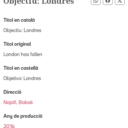
Objectiu: Londres
Compartir pe
Compart
Co
Títol en català
Objectiu: Londres
Títol original
London has fallen
Títol en castellà
Objetivo: Londres
Direcció
Najafi, Babak
Any de producció
2016