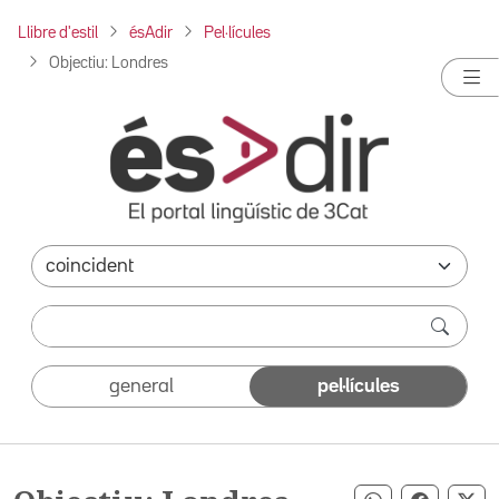
Llibre d'estil
ésAdir
Pel·lícules
Objectiu: Londres
general
pel·lícules