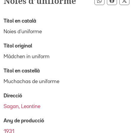
Noies d’uniforme
Compartir pe
Compart
Co
Títol en català
Noies d’uniforme
Títol original
Mädchen in uniform
Títol en castellà
Muchachas de uniforme
Direcció
Sagan, Leontine
Any de producció
1931