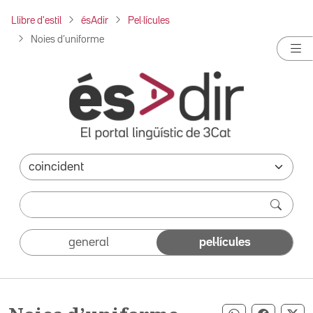
Llibre d'estil
ésAdir
Pel·lícules
Noies d’uniforme
general
pel·lícules