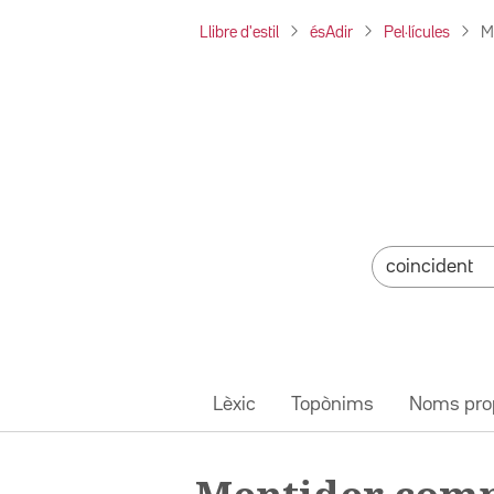
Llibre d'estil
ésAdir
Pel·lícules
M
Lèxic
Topònims
Noms pro