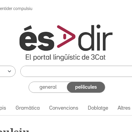
entider compulsiu
general
pel·lícules
pis
Gramàtica
Convencions
Doblatge
Altres