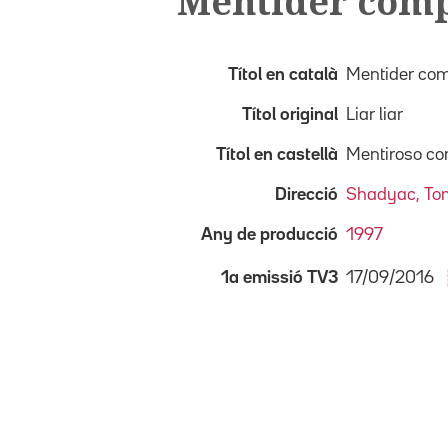
Mentider comp
Títol en català
Mentider com
Títol original
Liar liar
Títol en castellà
Mentiroso co
Direcció
Shadyac, To
Any de producció
1997
17/09/2016
1a emissió TV3