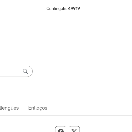
Continguts:
49919
 llengües
Enllaços