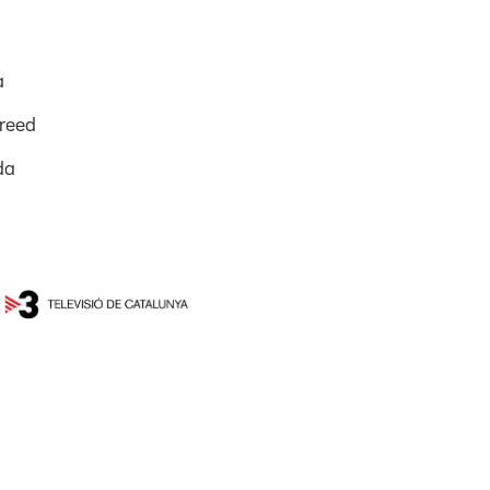
a
reed
da