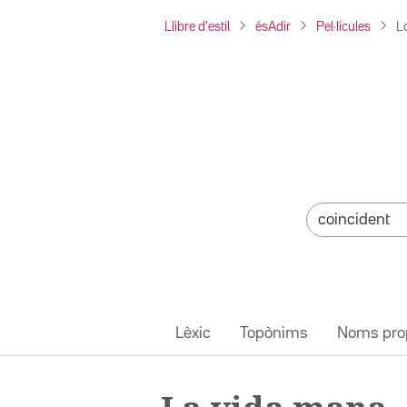
Llibre d'estil
ésAdir
Pel·lícules
L
Lèxic
Topònims
Noms pro