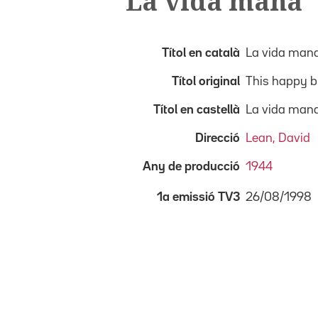
La vida mana
Títol en català
La vida man
Títol original
This happy b
Títol en castellà
La vida man
Direcció
Lean, David
Any de producció
1944
26/08/1998
1a emissió TV3