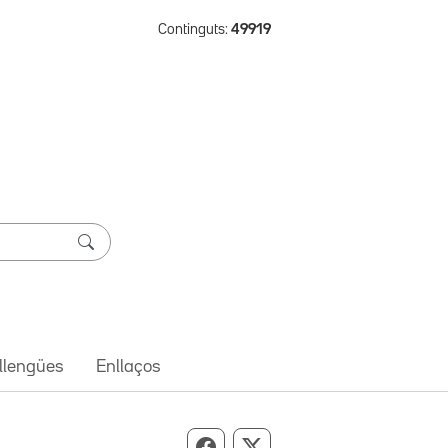
Continguts:
49919
 llengües
Enllaços