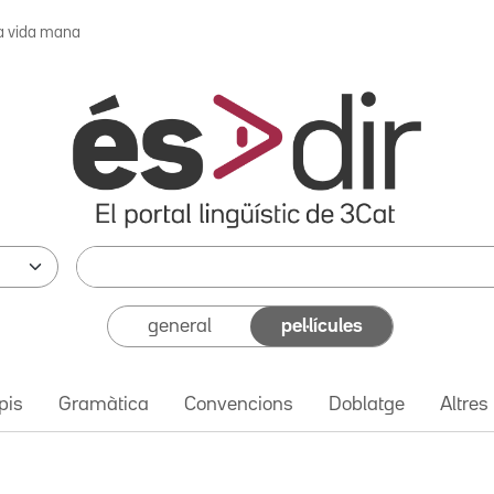
a vida mana
general
pel·lícules
pis
Gramàtica
Convencions
Doblatge
Altres