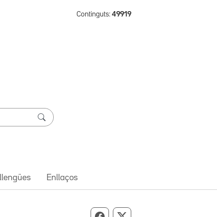
Continguts:
49919
 llengües
Enllaços