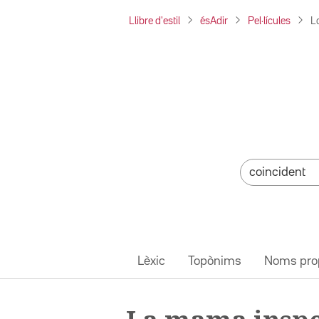
Llibre d'estil
ésAdir
Pel·lícules
L
Lèxic
Topònims
Noms pro