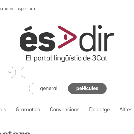
a mama inspectora
general
pel·lícules
pis
Gramàtica
Convencions
Doblatge
Altres