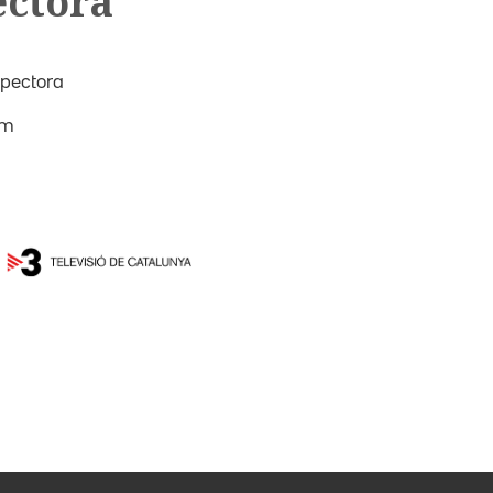
ctora
pectora
om