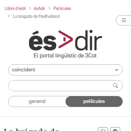
Llibre d'estil
ésAdir
Pel·lícules
La brigada de Mullholland
general
pel·lícules