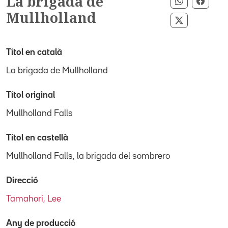
La brigada de
Compartir 
Compa
Mullholland
Compartir p
Títol en català
La brigada de Mullholland
Títol original
Mullholland Falls
Títol en castellà
Mullholland Falls, la brigada del sombrero
Direcció
Tamahori, Lee
Any de producció