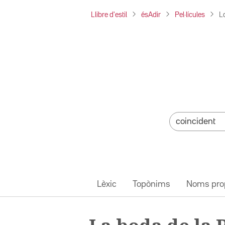
Llibre d'estil
ésAdir
Pel·lícules
L
Lèxic
Topònims
Noms pro