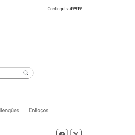
Continguts:
49919
 llengües
Enllaços