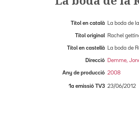
La boda de la 
Títol en català
La boda de l
Títol original
Rachel getti
Títol en castellà
La boda de R
Direcció
Demme, Jon
Any de producció
2008
23/06/2012
1a emissió TV3