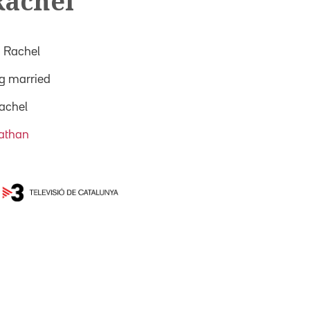
Rachel
a Rachel
ng married
achel
athan