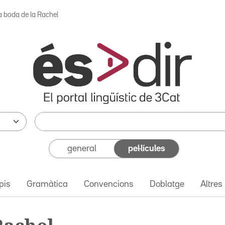
a boda de la Rachel
general
pel·lícules
pis
Gramàtica
Convencions
Doblatge
Altres