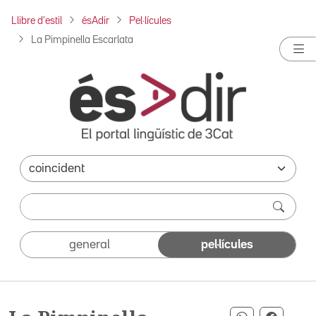
Llibre d'estil
ésAdir
Pel·lícules
La Pimpinella Escarlata
general
pel·lícules