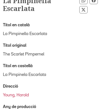
La Pimpinella
Compartir p
Compar
Escarlata
Compartir pe
Títol en català
La Pimpinella Escarlata
Títol original
The Scarlet Pimpernel
Títol en castellà
La Pimpinela Escarlata
Direcció
Young, Harold
Any de producció