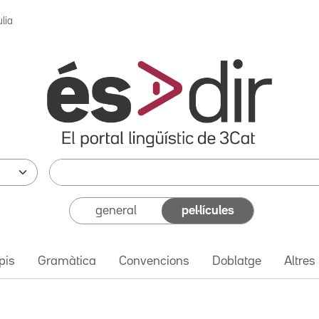
lia
general
pel·lícules
pis
Gramàtica
Convencions
Doblatge
Altres