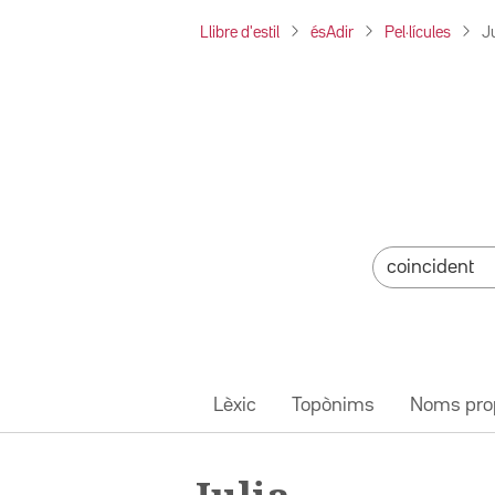
Llibre d'estil
ésAdir
Pel·lícules
Ju
Lèxic
Topònims
Noms pro