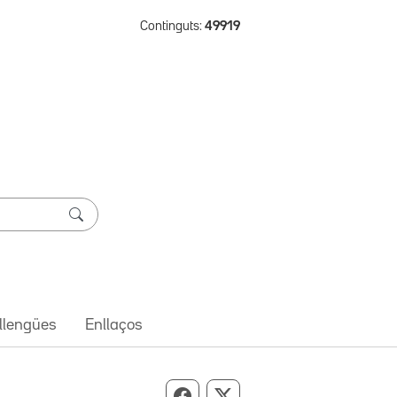
Continguts:
49919
 llengües
Enllaços