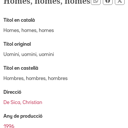
Homes, homes, homes
Compartir pe
Compart
Co
Títol en català
Homes, homes, homes
Títol original
Uomini, uomini, uomini
Títol en castellà
Hombres, hombres, hombres
Direcció
De Sica, Christian
Any de producció
1996