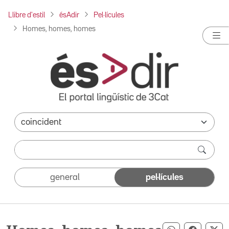
Llibre d'estil
ésAdir
Pel·lícules
Homes, homes, homes
general
pel·lícules