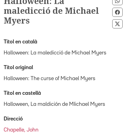
Halloween: La
Compar
maledicció de Michael
Compar
Myers
Compart
Títol en català
Halloween: La maledicció de Michael Myers
Títol original
Halloween: The curse of Michael Myers
Títol en castellà
Halloween, La maldición de MIichael Myers
Direcció
Chapelle, John