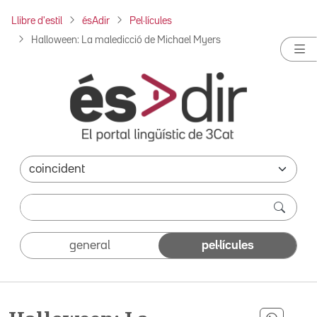
Llibre d'estil
ésAdir
Pel·lícules
Halloween: La maledicció de Michael Myers
general
pel·lícules