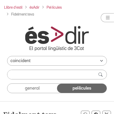
Llibre d'estil
ésAdir
Pel·lícules
Fidelment teva
general
pel·lícules