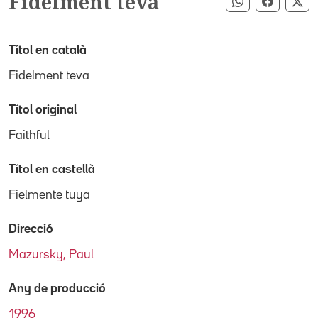
Fidelment teva
Compartir pe
Compart
Co
Títol en català
Fidelment teva
Títol original
Faithful
Títol en castellà
Fielmente tuya
Direcció
Mazursky, Paul
Any de producció
1996