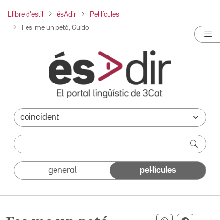
Llibre d'estil
ésAdir
Pel·lícules
Fes-me un petó, Guido
general
pel·lícules