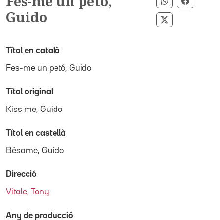
Fes-me un petó,
Compartir pe
Compart
Guido
Compartir per
Títol en català
Fes-me un petó, Guido
Títol original
Kiss me, Guido
Títol en castellà
Bésame, Guido
Direcció
Vitale, Tony
Any de producció