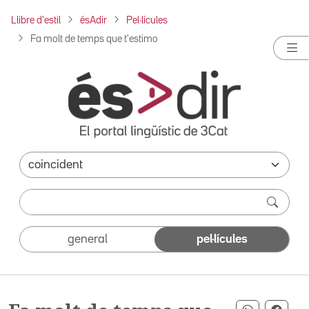
Llibre d'estil
ésAdir
Pel·lícules
Fa molt de temps que t'estimo
general
pel·lícules