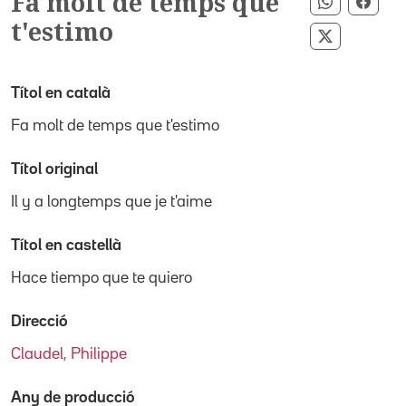
Fa molt de temps que
Compartir
Comp
t'estimo
Compartir 
Títol en català
Fa molt de temps que t'estimo
Títol original
Il y a longtemps que je t'aime
Títol en castellà
Hace tiempo que te quiero
Direcció
Claudel, Philippe
Any de producció