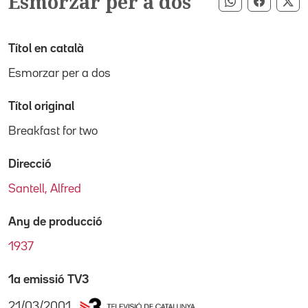
Esmorzar per a dos
Compartir pe
Compart
Co
Títol en català
Esmorzar per a dos
Títol original
Breakfast for two
Direcció
Santell, Alfred
Any de producció
1937
1a emissió TV3
21/03/2001