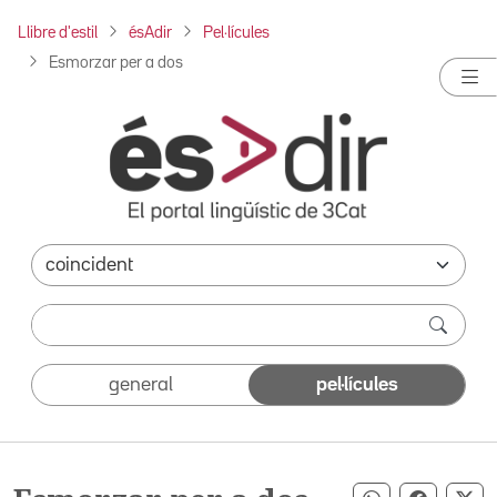
Llibre d'estil
ésAdir
Pel·lícules
Esmorzar per a dos
general
pel·lícules