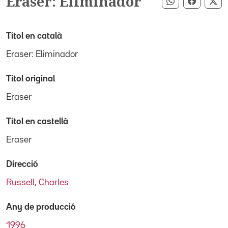
Eraser: Eliminador
Compartir pe
Compart
Co
Títol en català
Eraser: Eliminador
Títol original
Eraser
Títol en castellà
Eraser
Direcció
Russell, Charles
Any de producció
1996