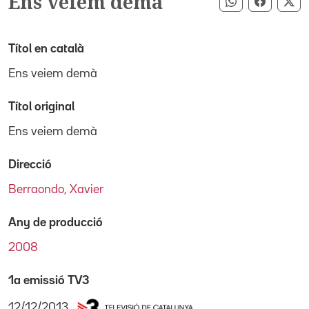
Ens veiem demà
Compartir pe
Compart
Co
Títol en català
Ens veiem demà
Títol original
Ens veiem demà
Direcció
Berraondo, Xavier
Any de producció
2008
1a emissió TV3
12/12/2013