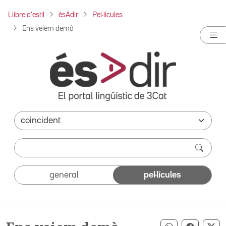
Llibre d'estil
ésAdir
Pel·lícules
Ens veiem demà
general
pel·lícules