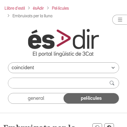
Llibre d'estil
ésAdir
Pel·lícules
Embruixats per la lluna
general
pel·lícules