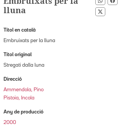
Embruixats per la
Compartir p
Compar
lluna
Compartir pe
Títol en català
Embruixats per la lluna
Títol original
Stregati dalla luna
Direcció
Ammendola, Pino
Pistoia, Incola
Any de producció
2000