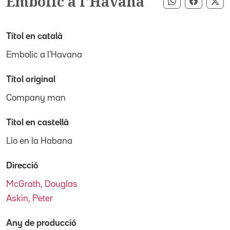
Embolic a l'Havana
Compartir pe
Compart
Co
Títol en català
Embolic a l'Havana
Títol original
Company man
Títol en castellà
Lío en la Habana
Direcció
McGrath, Douglas
Askin, Peter
Any de producció