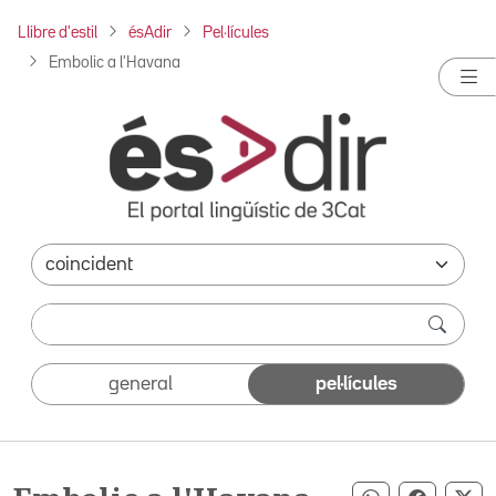
Llibre d'estil
ésAdir
Pel·lícules
Embolic a l'Havana
general
pel·lícules