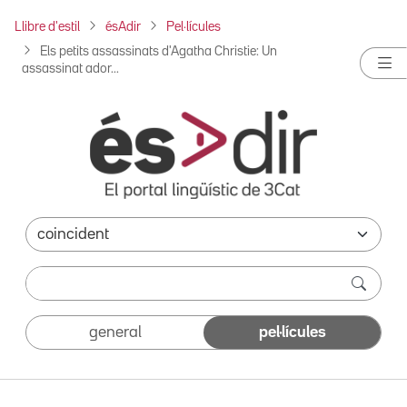
Llibre d'estil
ésAdir
Pel·lícules
Els petits assassinats d'Agatha Christie: Un
assassinat ador...
general
pel·lícules