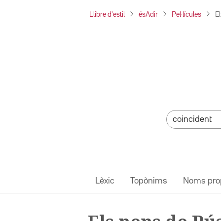
Llibre d'estil
ésAdir
Pel·lícules
E
Lèxic
Topònims
Noms pro