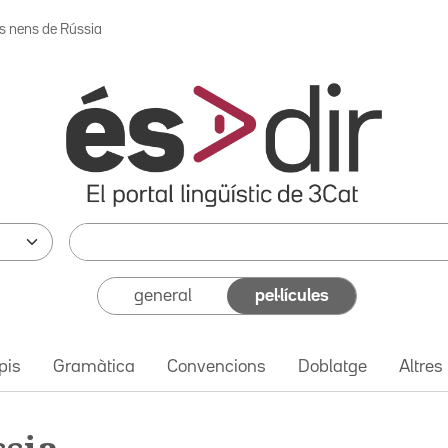
ls nens de Rússia
general
pel·lícules
pis
Gramàtica
Convencions
Doblatge
Altres