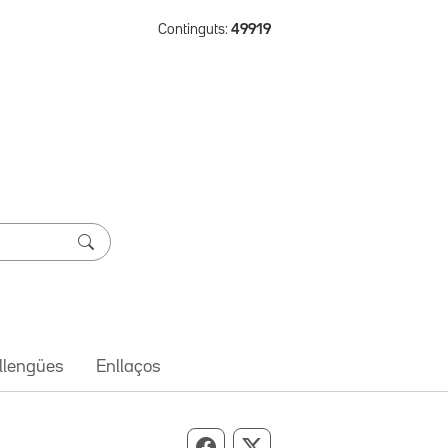
Continguts:
49919
 llengües
Enllaços