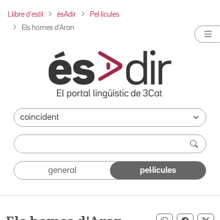
Llibre d'estil
ésAdir
Pel·lícules
Els homes d'Aran
general
pel·lícules