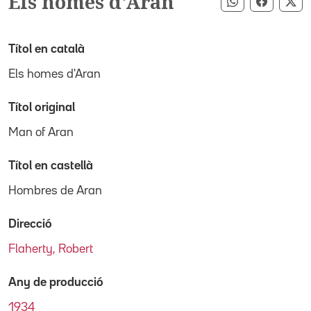
Els homes d'Aran
Compartir pe
Compart
Co
Títol en català
Els homes d'Aran
Títol original
Man of Aran
Títol en castellà
Hombres de Aran
Direcció
Flaherty, Robert
Any de producció
1934