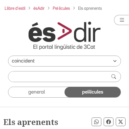
Llibre d'estil
ésAdir
Pel·lícules
Els aprenents
general
pel·lícules
Els aprenents
Compartir pe
Compart
Co