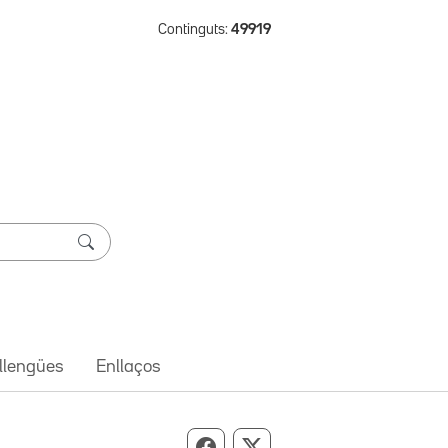
Continguts:
49919
 llengües
Enllaços