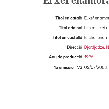
El xef enamor
Títol en català
El xef enamo
Títol original
Les mille et 
Títol en castellà
El chef enam
Direcció
Djordjadze, 
Any de producció
1996
05/07/2002
1a emissió TV3