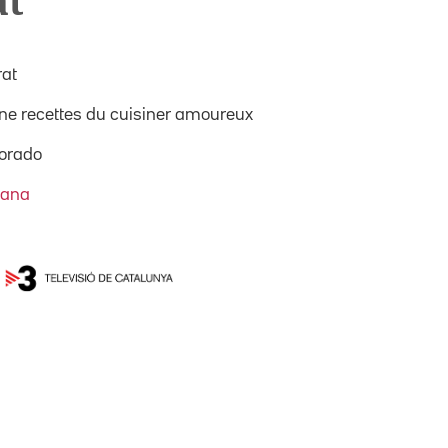
at
rat
une recettes du cuisiner amoureux
orado
Nana