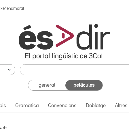
l xef enamorat
general
pel·lícules
pis
Gramàtica
Convencions
Doblatge
Altres