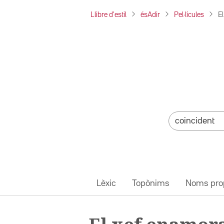
Llibre d'estil
ésAdir
Pel·lícules
E
Lèxic
Topònims
Noms pro