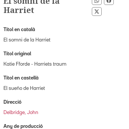
El somni de la
Compartir pe
Compart
Harriet
Compartir per
Títol en català
El somni de la Harriet
Títol original
Katie Fforde - Harriets traum
Títol en castellà
El sueño de Harriet
Direcció
Delbridge, John
Any de producció