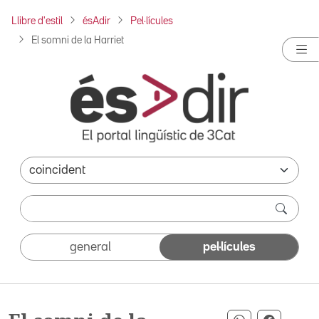
Llibre d'estil
ésAdir
Pel·lícules
El somni de la Harriet
general
pel·lícules