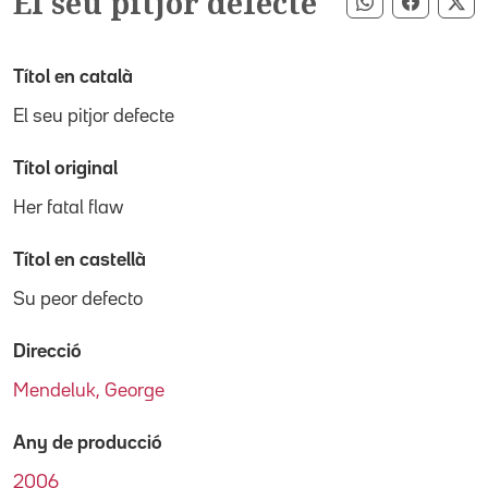
El seu pitjor defecte
Compartir pe
Compart
Co
Títol en català
El seu pitjor defecte
Títol original
Her fatal flaw
Títol en castellà
Su peor defecto
Direcció
Mendeluk, George
Any de producció
2006