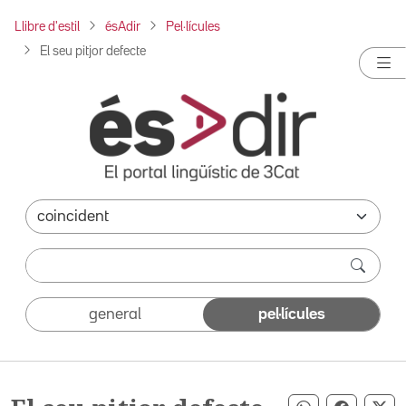
Llibre d'estil
ésAdir
Pel·lícules
El seu pitjor defecte
general
pel·lícules