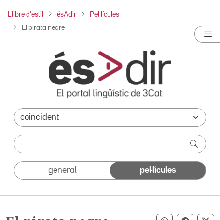
Llibre d'estil
ésAdir
Pel·lícules
El pirata negre
general
pel·lícules