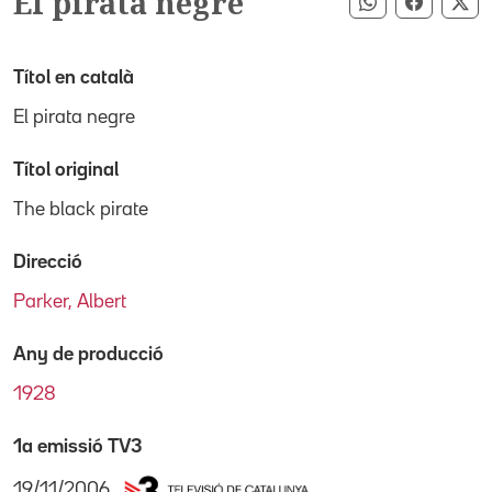
El pirata negre
Compartir pe
Compart
Co
Títol en català
El pirata negre
Títol original
The black pirate
Direcció
Parker, Albert
Any de producció
1928
1a emissió TV3
19/11/2006