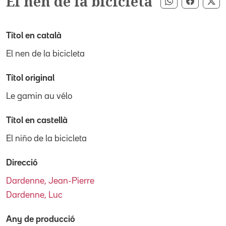
El nen de la bicicleta
Compartir pe
Compart
Co
Títol en català
El nen de la bicicleta
Títol original
Le gamin au vélo
Títol en castellà
El niño de la bicicleta
Direcció
Dardenne, Jean-Pierre
Dardenne, Luc
Any de producció