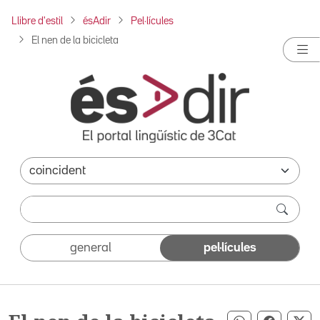
Llibre d'estil
ésAdir
Pel·lícules
El nen de la bicicleta
general
pel·lícules