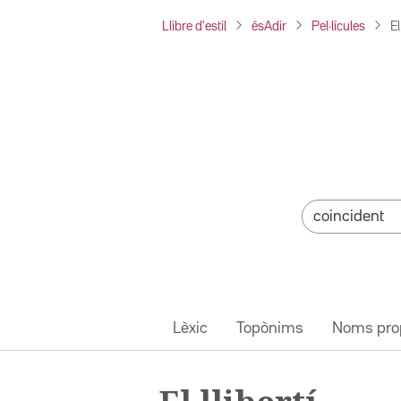
Llibre d'estil
ésAdir
Pel·lícules
El
Lèxic
Topònims
Noms pro