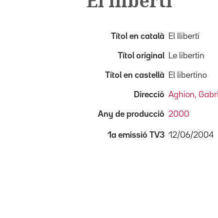
El llibertí
Títol en català
El llibertí
Títol original
Le libertin
Títol en castellà
El libertino
Direcció
Aghion, Gabri
Any de producció
2000
12/06/2004
1a emissió TV3