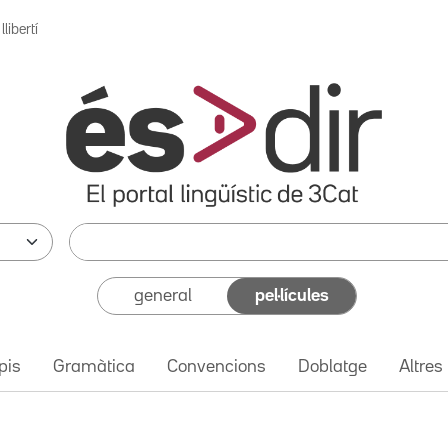
 llibertí
general
pel·lícules
pis
Gramàtica
Convencions
Doblatge
Altres