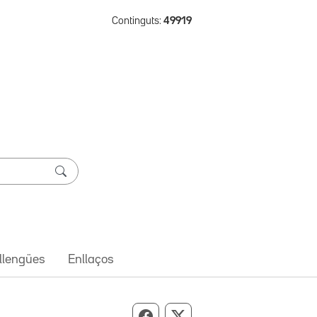
Continguts:
49919
 llengües
Enllaços