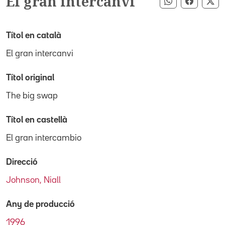
El gran intercanvi
Compartir pe
Compart
Co
Títol en català
El gran intercanvi
Títol original
The big swap
Títol en castellà
El gran intercambio
Direcció
Johnson, Niall
Any de producció
1996