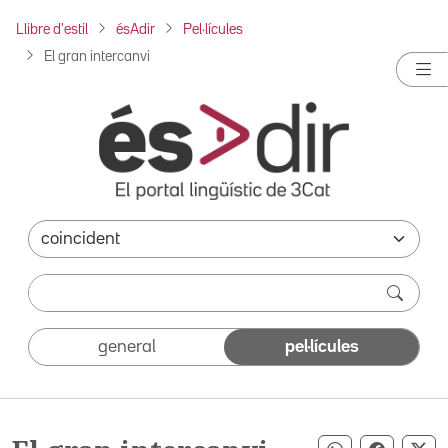
Llibre d'estil
ésAdir
Pel·lícules
El gran intercanvi
general
pel·lícules