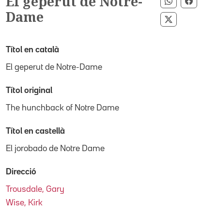
El geperut de Notre-
Compartir 
Compar
Dame
Compartir p
Títol en català
El geperut de Notre-Dame
Títol original
The hunchback of Notre Dame
Títol en castellà
El jorobado de Notre Dame
Direcció
Trousdale, Gary
Wise, Kirk