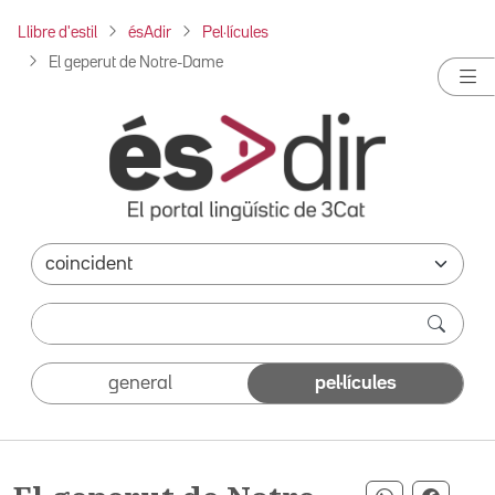
Llibre d'estil
ésAdir
Pel·lícules
El geperut de Notre-Dame
general
pel·lícules