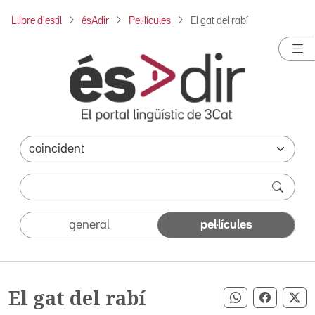
Llibre d'estil
ésAdir
Pel·lícules
El gat del rabí
general
pel·lícules
El gat del rabí
Compartir pe
Compart
Co