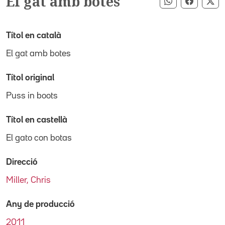
El gat amb botes
Compartir pe
Compart
Co
Títol en català
El gat amb botes
Títol original
Puss in boots
Títol en castellà
El gato con botas
Direcció
Miller, Chris
Any de producció
2011