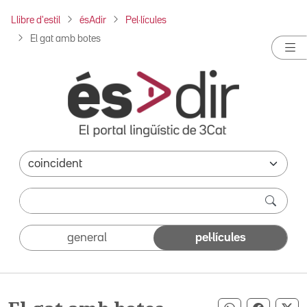
Llibre d'estil
ésAdir
Pel·lícules
El gat amb botes
general
pel·lícules