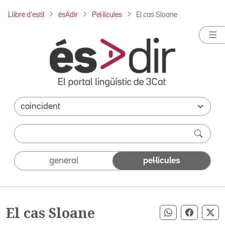
Llibre d'estil
ésAdir
Pel·lícules
El cas Sloane
general
pel·lícules
El cas Sloane
Compartir pe
Compart
Co