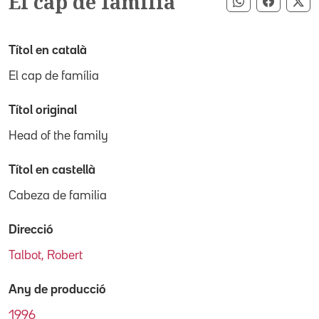
El cap de família
Compartir pe
Compart
Co
Títol en català
El cap de família
Títol original
Head of the family
Títol en castellà
Cabeza de familia
Direcció
Talbot, Robert
Any de producció
1996