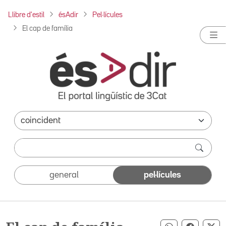
Llibre d'estil
ésAdir
Pel·lícules
El cap de família
general
pel·lícules