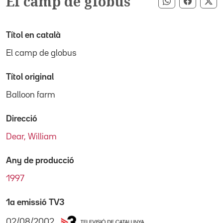
El camp de globus
Compartir pe
Compart
Co
Títol en català
El camp de globus
Títol original
Balloon farm
Direcció
Dear, William
Any de producció
1997
1a emissió TV3
02/08/2002