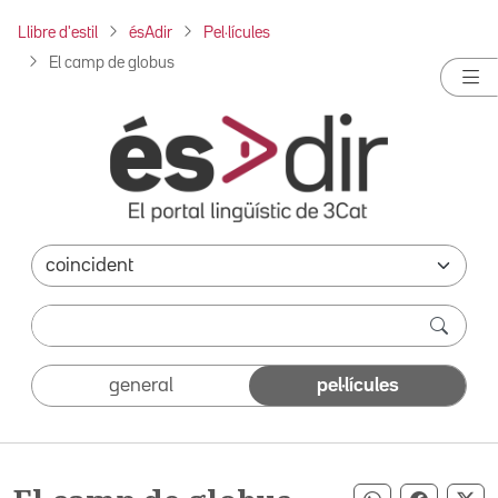
Llibre d'estil
ésAdir
Pel·lícules
El camp de globus
general
pel·lícules