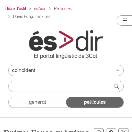
Llibre d'estil
ésAdir
Pel·lícules
Drive: Força màxima
general
pel·lícules