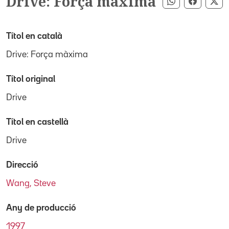
Drive: Força màxima
Compartir pe
Compart
Co
Títol en català
Drive: Força màxima
Títol original
Drive
Títol en castellà
Drive
Direcció
Wang, Steve
Any de producció
1997