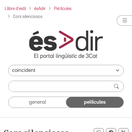
Llibre d'estil
ésAdir
Pel·lícules
Cors silenciosos
general
pel·lícules