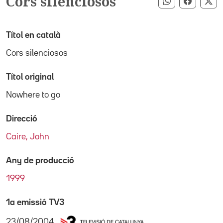
Cors silenciosos
Compartir pe
Compart
Co
Títol en català
Cors silenciosos
Títol original
Nowhere to go
Direcció
Caire, John
Any de producció
1999
1a emissió TV3
23/08/2004