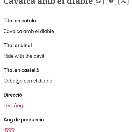
Cavalca amb el diable
Compartir pe
Compart
Co
Títol en català
Cavalca amb el diable
Títol original
Ride with the devil
Títol en castellà
Cabalga con el diablo
Direcció
Lee, Ang
Any de producció
1999