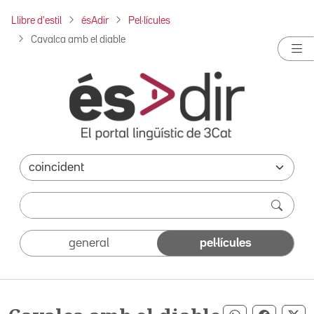
Llibre d'estil
ésAdir
Pel·lícules
Cavalca amb el diable
general
pel·lícules