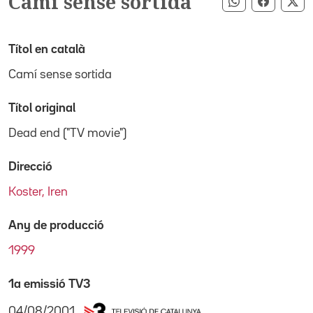
Camí sense sortida
Compartir pe
Compart
Co
Títol en català
Camí sense sortida
Títol original
Dead end ("TV movie")
Direcció
Koster, Iren
Any de producció
1999
1a emissió TV3
04/08/2001