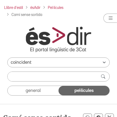
Llibre d'estil
ésAdir
Pel·lícules
Camí sense sortida
general
pel·lícules