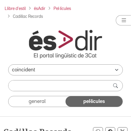
Llibre d'estil
ésAdir
Pel·lícules
Cadillac Records
general
pel·lícules