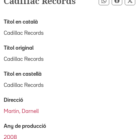
Cadillac Records
Compartir pe
Compart
Co
Títol en català
Cadillac Records
Títol original
Cadillac Records
Títol en castellà
Cadillac Records
Direcció
Martin, Darnell
Any de producció
2008