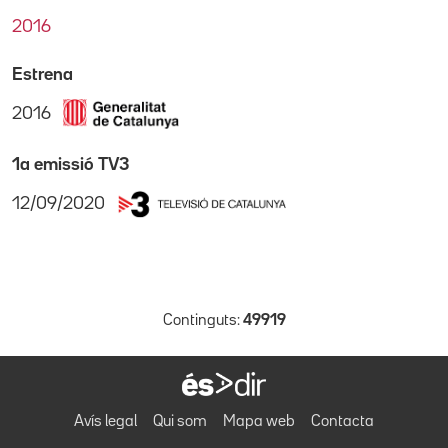
2016
Estrena
2016
1a emissió TV3
12/09/2020
Continguts:
49919
Avís legal
Qui som
Mapa web
Contacta