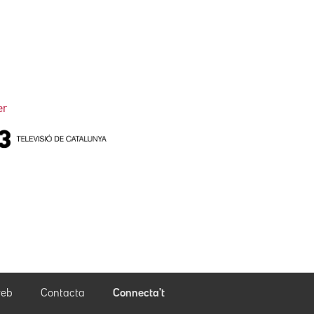
er
eb
Contacta
Connecta't