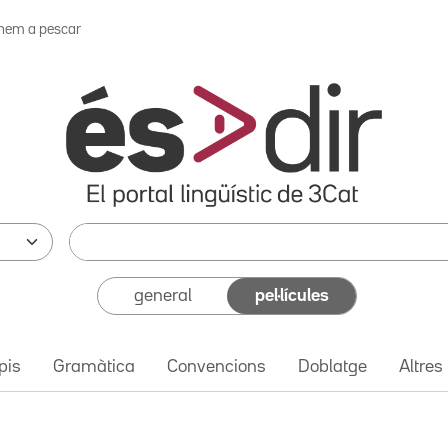
nem a pescar
general
pel·lícules
pis
Gramàtica
Convencions
Doblatge
Altres