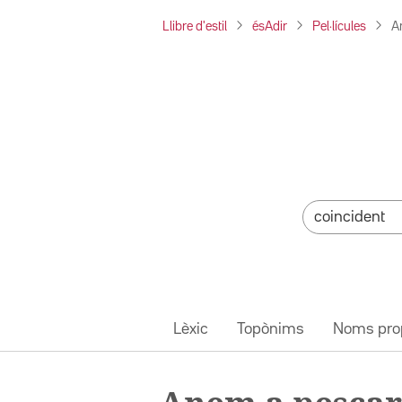
Llibre d'estil
ésAdir
Pel·lícules
A
Lèxic
Topònims
Noms pro