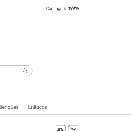
Continguts:
49919
 llengües
Enllaços