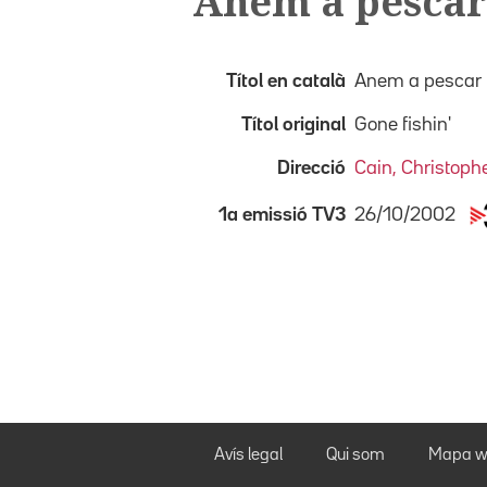
Anem a pescar
Títol en català
Anem a pescar
Títol original
Gone fishin'
Direcció
Cain, Christoph
26/10/2002
1a emissió TV3
Avís legal
Qui som
Mapa w