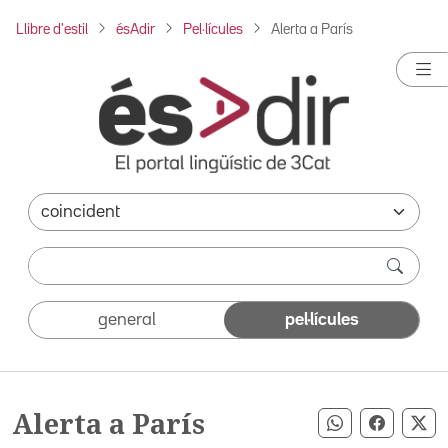
Llibre d'estil
ésAdir
Pel·lícules
Alerta a París
general
pel·lícules
Alerta a París
Compartir pe
Compart
Co