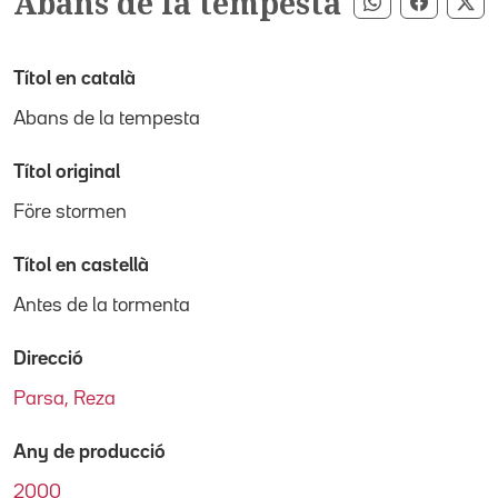
Abans de la tempesta
Compartir pe
Compart
Co
Títol en català
Abans de la tempesta
Títol original
Före stormen
Títol en castellà
Antes de la tormenta
Direcció
Parsa, Reza
Any de producció
2000