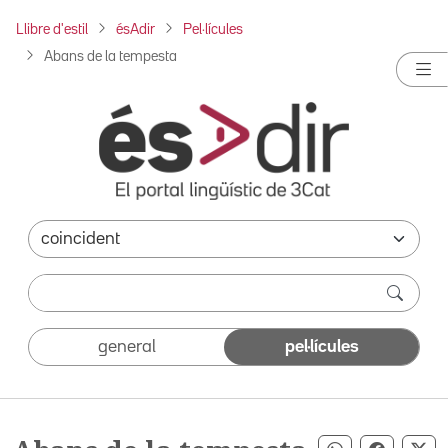
Llibre d'estil
ésAdir
Pel·lícules
Abans de la tempesta
general
pel·lícules