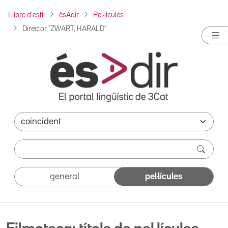
Llibre d'estil
ésAdir
Pel·lícules
Director "ZWART, HARALD"
general
pel·lícules