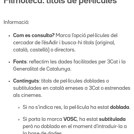
Filmoteca: títols de pel·lícules
Informació:
Com es consulta?
Marca l'opció
pel·lícules
del
cercador de l'ésAdir i busca-hi títols (original,
català, castellà) o directors.
Fonts
: reflectim les dades facilitades per 3Cat i la
Generalitat de Catalunya.
Continguts
: títols de pel·lícules doblades o
subtitulades en català emeses a 3Cat o estrenades
als cinemes.
Si no s'indica res, la pel·lícula ha estat
doblada
.
Si porta la marca
VOSC
, ha estat
subtitulada
però no doblada en el moment d'introduir-la a
la base de dades.