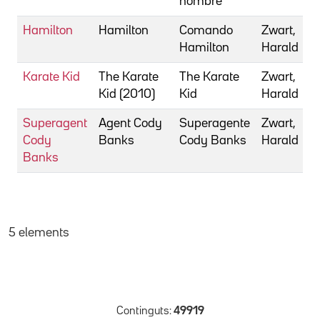
hombre
Hamilton
Hamilton
Comando
Zwart,
Hamilton
Harald
Karate Kid
The Karate
The Karate
Zwart,
Kid (2010)
Kid
Harald
Superagent
Agent Cody
Superagente
Zwart,
Cody
Banks
Cody Banks
Harald
Banks
5 elements
Continguts:
49919