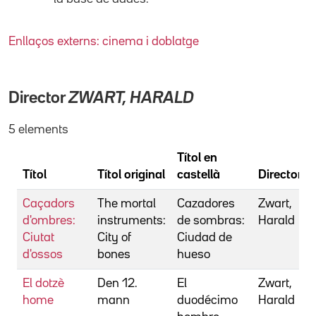
Enllaços externs: cinema i doblatge
Director
ZWART, HARALD
5 elements
Títol en
Títol
Títol original
castellà
Director
Caçadors
The mortal
Cazadores
Zwart,
d'ombres:
instruments:
de sombras:
Harald
Ciutat
City of
Ciudad de
d'ossos
bones
hueso
El dotzè
Den 12.
El
Zwart,
home
mann
duodécimo
Harald