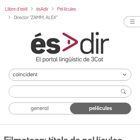
Llibre d'estil
ésAdir
Pel·lícules
Director "ZAMM, ALEX"
general
pel·lícules