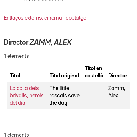
Enllaços externs: cinema i doblatge
Director
ZAMM, ALEX
1 elements
Títol en
Títol
Títol original
castellà
Director
La colla dels
The little
Zamm,
brivalls, herois
rascals save
Alex
del dia
the day
1 elements