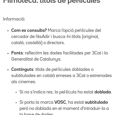
Filmoteca: títols de pel·lícules
Informació:
Com es consulta?
Marca l'opció
pel·lícules
del
cercador de l'ésAdir i busca-hi títols (original,
català, castellà) o directors.
Fonts
: reflectim les dades facilitades per 3Cat i la
Generalitat de Catalunya.
Continguts
: títols de pel·lícules doblades o
subtitulades en català emeses a 3Cat o estrenades
als cinemes.
Si no s'indica res, la pel·lícula ha estat
doblada
.
Si porta la marca
VOSC
, ha estat
subtitulada
però no doblada en el moment d'introduir-la a
la base de dades.