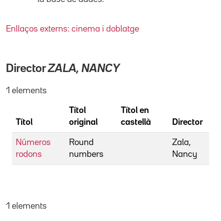
Enllaços externs: cinema i doblatge
Director
ZALA, NANCY
1 elements
Títol
Títol en
Títol
original
castellà
Director
Números
Round
Zala,
rodons
numbers
Nancy
1 elements