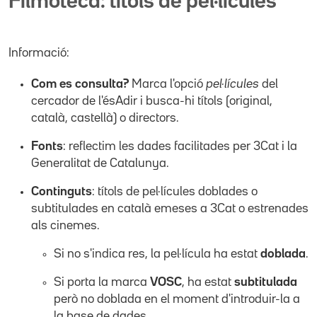
Filmoteca: títols de pel·lícules
Informació:
Com es consulta?
Marca l'opció
pel·lícules
del
cercador de l'ésAdir i busca-hi títols (original,
català, castellà) o directors.
Fonts
: reflectim les dades facilitades per 3Cat i la
Generalitat de Catalunya.
Continguts
: títols de pel·lícules doblades o
subtitulades en català emeses a 3Cat o estrenades
als cinemes.
Si no s'indica res, la pel·lícula ha estat
doblada
.
Si porta la marca
VOSC
, ha estat
subtitulada
però no doblada en el moment d'introduir-la a
la base de dades.