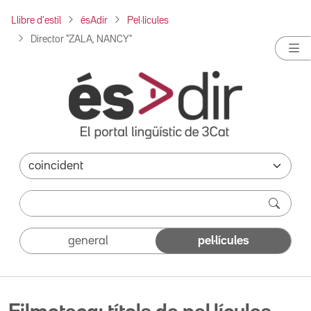
Llibre d'estil
ésAdir
Pel·lícules
Director "ZALA, NANCY"
general
pel·lícules